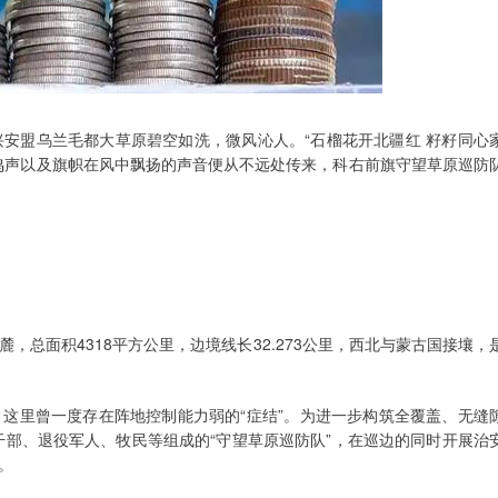
区兴安盟乌兰毛都大草原碧空如洗，微风沁人。“石榴花开北疆红 籽籽同心
鸣声以及旗帜在风中飘扬的声音便从不远处传来，科右前旗守望草原巡防
总面积4318平方公里，边境线长32.273公里，西北与蒙古国接壤，
这里曾一度存在阵地控制能力弱的“症结”。为进一步构筑全覆盖、无缝
干部、退役军人、牧民等组成的“守望草原巡防队”，在巡边的同时开展治
。