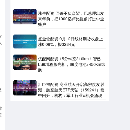
涨牛配资 巴铁不负众望，巴总理出发
来华前，把1000亿卢比提前打进中企
账户
家
点金盒配资 9月12日线材期货收盘上
队
涨0.06%，报3284元
优配网配资 15分钟充310km！智己
LS6增程版亮相，66度电池+450km续
航
汇巨福配资 商业航天开启高密度发射
是
潮，航空航天ETF天弘（159241）盘
中回升，机构：军工行业α机会涌现
隙
安