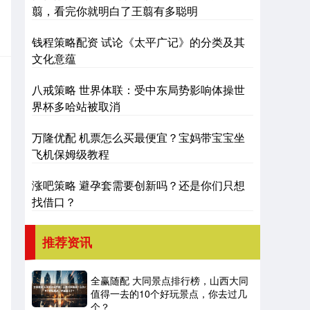
翦，看完你就明白了王翦有多聪明
钱程策略配资 试论《太平广记》的分类及其
文化意蕴
八戒策略 世界体联：受中东局势影响体操世
界杯多哈站被取消
万隆优配 机票怎么买最便宜？宝妈带宝宝坐
飞机保姆级教程
涨吧策略 避孕套需要创新吗？还是你们只想
找借口？
推荐资讯
全赢随配 大同景点排行榜，山西大同
值得一去的10个好玩景点，你去过几
个？