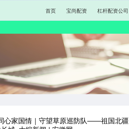
首页
宝尚配资
杠杆配资公司
籽同心家国情｜守望草原巡防队——祖国北疆