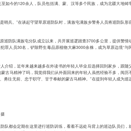
充至如今的120余人，队员包括满、蒙、汉等多个民族，成为北疆大地铸
人是哨兵。”在谈起守望草原巡防队时，满族屯满族乡警务人员将巡防队形
原巡防队满族屯分队成立以来，共开展巡逻踏查3700多公里，提供警情
犯罪人员30名，铲除野生毒品原植物大麻3000余株，成为草原边境“与
责人介绍，近年来越来越多在外读书的年轻人毕业后选择回到家乡，跟随
的蒙古马精神了吗，我觉得我们从外面回来的年轻人虽然经验不多，阅历
、勇往无前、忠于职守、甘于奉献的蒙古马精神。”在提到年轻人成为巡
 摄
巡防队都会定期在这里进行巡防训练，看着不远处马背上的巡边队员们，