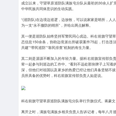
成立以来，守望草原巡防队满族屯分队从最初的30余人扩
中华民族共同体意识的生动实践。
“(巡防队)在边境边巡逻，边放牧，可以说家家是哨所，人
为一支“永不撤防的哨所”，并给出两点解释。
其一便是巡防队始终坚持军警民同心戍边。科右前旗守望草
态信息150余条，协助边境派出所破获案件75起，打击违法
共建”“带民巡防”“靠民排查”机制的有生力量。
其二则是源源不断加入的年轻力量。据科右前旗宣传部负
辈一起参与到巡边的工作中。“看到不远处那块牌子上写着
深，但他们对祖国以及家乡的热爱已经让他们具备坚韧不拔
员所具备的优势时，科右前旗宣传部负责人如是说。
科右前旗守望草原巡防队满族屯分队举行升旗仪式。蒋豪文
离开之时，满族屯满族乡相关负责人告诉记者，每年八月