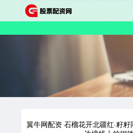
翼牛网配资 石榴花开北疆红·籽