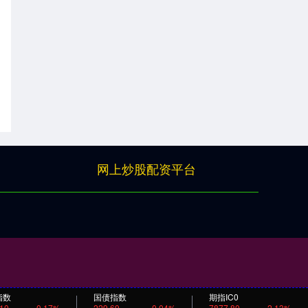
网上炒股配资平台
指数
国债指数
期指IC0
.10
0.17%
229.69
0.04%
7877.80
2.13%