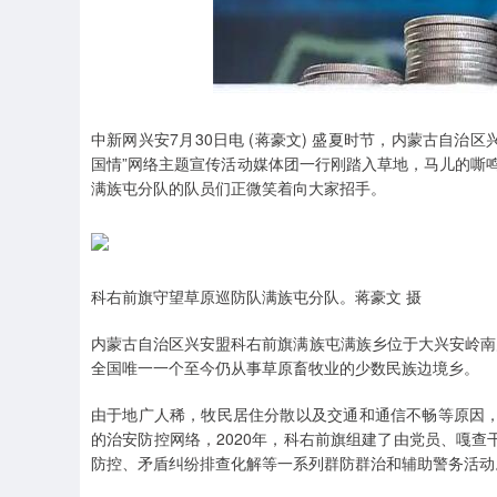
中新网兴安7月30日电 (蒋豪文) 盛夏时节，内蒙古自治
国情”网络主题宣传活动媒体团一行刚踏入草地，马儿的嘶
满族屯分队的队员们正微笑着向大家招手。
科右前旗守望草原巡防队满族屯分队。蒋豪文 摄
内蒙古自治区兴安盟科右前旗满族屯满族乡位于大兴安岭南麓，
全国唯一一个至今仍从事草原畜牧业的少数民族边境乡。
由于地广人稀，牧民居住分散以及交通和通信不畅等原因，
的治安防控网络，2020年，科右前旗组建了由党员、嘎查
防控、矛盾纠纷排查化解等一系列群防群治和辅助警务活动