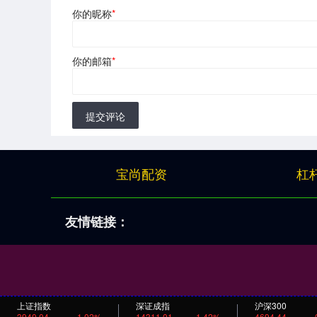
你的昵称
*
你的邮箱
*
提交评论
宝尚配资
杠
友情链接：
上证指数
深证成指
沪深300
3940.04
1.02%
14311.01
1.42%
4694.44