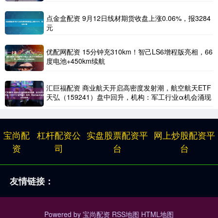
点金盒配资 9月12日线材期货收盘上涨0.06%，报3284
元
优配网配资 15分钟充310km！智己LS6增程版亮相，66
度电池+450km续航
汇巨福配资 商业航天开启高密度发射潮，航空航天ETF
天弘（159241）盘中回升，机构：军工行业α机会涌现
宝尚配
杠杆配资公
实盘股票配资平
网上炒股配资平
资
司
台
台
友情链接：
Powered by
宝尚配资
RSS地图
HTML地图