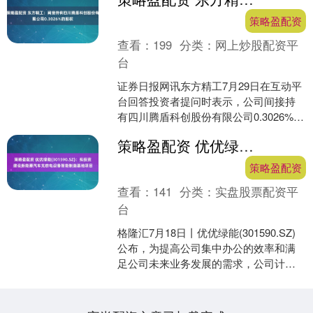
策略盈配资
查看：
199
分类：
网上炒股配资平
台
证券日报网讯东方精工7月29日在互动平
台回答投资者提问时表示，公司间接持
有四川腾盾科创股份有限公司0.3026%的
股权。有关腾盾科创产品和技术的信
策略盈配资 优优绿能(301590.SZ)：拟投资建设新能源汽车充放电设备智能制造基地项目
息，请以腾盾科....
策略盈配资
查看：
141
分类：
实盘股票配资平
台
格隆汇7月18日丨优优绿能(301590.SZ)
公布，为提高公司集中办公的效率和满
足公司未来业务发展的需求，公司计划
在深圳市光明区规划区域地块内投资建
设新能源汽....