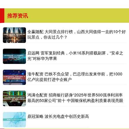
推荐资讯
全赢随配 大同景点排行榜，山西大同值得一去的10个好
玩景点，你去过几个？
启远网 雷军复刻经典，小米16系列搭载副屏，“安卓之
光”对标华为苹果
涨牛配资 巴铁不负众望，巴总理出发来华前，把1000
亿卢比提前打进中企账户
鸿满仓配资 招商银行跻身“2025年世界500强净利润率
最高的50家公司”前十 中国银保机构盈利质量表现亮眼
鼎冠策略 波长光电盘中创历史新高