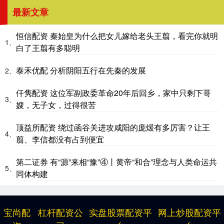
最新文章
恒信配资 秦始皇为什么把女儿嫁给老头王翦，看完你就明
1、
白了王翦有多聪明
泰禾优配 分析阴阳五行在先秦的发展
2、
仟隽配资 这位军副政委革命20年后回乡，家中只剩下哥
3、
嫂，无子女，过得很苦
顶益所配资 绕过函谷关进攻咸阳的庞煖有多厉害？让王
4、
翦、李信都没有占到便宜
第二证券 有“源”来相“豫”④丨黄帝“和合”理念与人类命运共
5、
同体构建
宝尚配
杠杆配资公
实盘股票配资平
网上炒股配资平