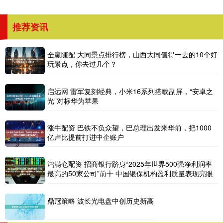
推荐资讯
全赢随配 大同景点排行榜，山西大同值得一去的10个好
玩景点，你去过几个？
启远网 雷军复刻经典，小米16系列搭载副屏，“安卓之
光”对标华为苹果
涨牛配资 巴铁不负众望，巴总理出发来华前，把1000
亿卢比提前打进中企账户
鸿满仓配资 招商银行跻身“2025年世界500强净利润率
最高的50家公司”前十 中国银保机构盈利质量表现亮眼
鼎冠策略 波长光电盘中创历史新高