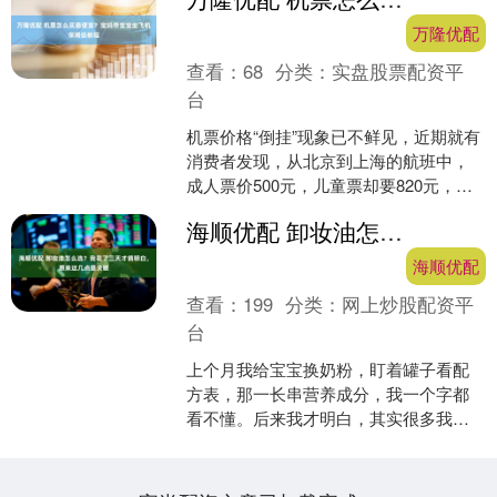
万隆优配
查看：
68
分类：
实盘股票配资平
台
机票价格“倒挂”现象已不鲜见，近期就有
消费者发现，从北京到上海的航班中，
成人票价500元，儿童票却要820元，高
出60%以上。 如何巧妙规避儿童票比成
海顺优配 卸妆油怎么选？我花了三天才搞明白，原来这几点是关键
人票还贵的....
海顺优配
查看：
199
分类：
网上炒股配资平
台
上个月我给宝宝换奶粉，盯着罐子看配
方表，那一长串营养成分，我一个字都
看不懂。后来我才明白，其实很多我们
日常用的东西，选购的时候都有不少门
道。比如，我最近想给妈妈....