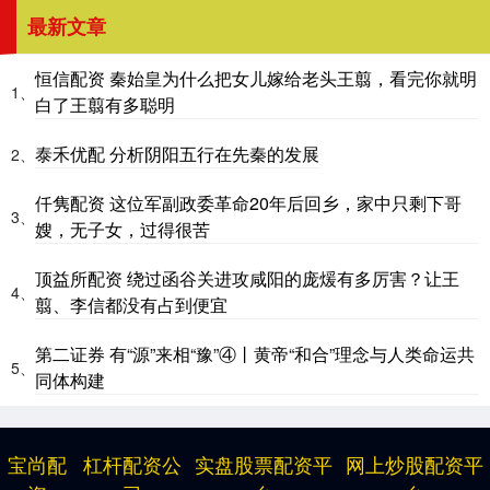
最新文章
恒信配资 秦始皇为什么把女儿嫁给老头王翦，看完你就明
1、
白了王翦有多聪明
泰禾优配 分析阴阳五行在先秦的发展
2、
仟隽配资 这位军副政委革命20年后回乡，家中只剩下哥
3、
嫂，无子女，过得很苦
顶益所配资 绕过函谷关进攻咸阳的庞煖有多厉害？让王
4、
翦、李信都没有占到便宜
第二证券 有“源”来相“豫”④丨黄帝“和合”理念与人类命运共
5、
同体构建
宝尚配
杠杆配资公
实盘股票配资平
网上炒股配资平