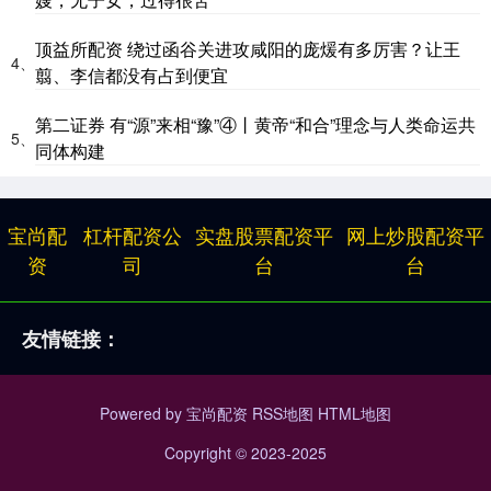
顶益所配资 绕过函谷关进攻咸阳的庞煖有多厉害？让王
4、
翦、李信都没有占到便宜
第二证券 有“源”来相“豫”④丨黄帝“和合”理念与人类命运共
5、
同体构建
宝尚配
杠杆配资公
实盘股票配资平
网上炒股配资平
资
司
台
台
友情链接：
Powered by
宝尚配资
RSS地图
HTML地图
Copyright
© 2023-2025