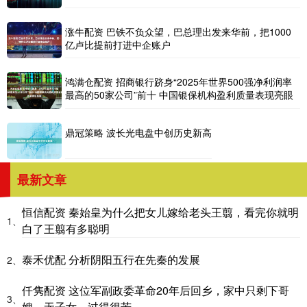
涨牛配资 巴铁不负众望，巴总理出发来华前，把1000
亿卢比提前打进中企账户
鸿满仓配资 招商银行跻身“2025年世界500强净利润率
最高的50家公司”前十 中国银保机构盈利质量表现亮眼
鼎冠策略 波长光电盘中创历史新高
最新文章
恒信配资 秦始皇为什么把女儿嫁给老头王翦，看完你就明
1、
白了王翦有多聪明
泰禾优配 分析阴阳五行在先秦的发展
2、
仟隽配资 这位军副政委革命20年后回乡，家中只剩下哥
3、
嫂，无子女，过得很苦