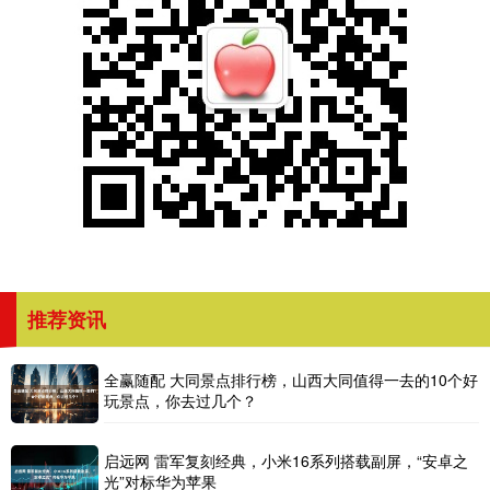
推荐资讯
全赢随配 大同景点排行榜，山西大同值得一去的10个好
玩景点，你去过几个？
启远网 雷军复刻经典，小米16系列搭载副屏，“安卓之
光”对标华为苹果