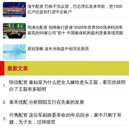
涨牛配资 巴铁不负众望，巴总理出发来华前，把1000
亿卢比提前打进中企账户
鸿满仓配资 招商银行跻身“2025年世界500强净利润率
最高的50家公司”前十 中国银保机构盈利质量表现亮眼
鼎冠策略 波长光电盘中创历史新高
最新文章
恒信配资 秦始皇为什么把女儿嫁给老头王翦，看完你就明
1、
白了王翦有多聪明
泰禾优配 分析阴阳五行在先秦的发展
2、
仟隽配资 这位军副政委革命20年后回乡，家中只剩下哥
3、
嫂，无子女，过得很苦