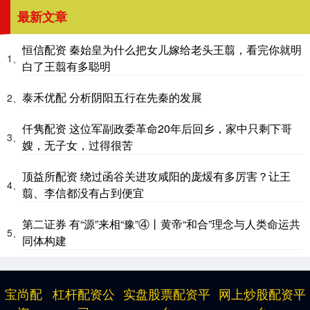
最新文章
恒信配资 秦始皇为什么把女儿嫁给老头王翦，看完你就明
1、
白了王翦有多聪明
泰禾优配 分析阴阳五行在先秦的发展
2、
仟隽配资 这位军副政委革命20年后回乡，家中只剩下哥
3、
嫂，无子女，过得很苦
顶益所配资 绕过函谷关进攻咸阳的庞煖有多厉害？让王
4、
翦、李信都没有占到便宜
第二证券 有“源”来相“豫”④丨黄帝“和合”理念与人类命运共
5、
同体构建
宝尚配
杠杆配资公
实盘股票配资平
网上炒股配资平