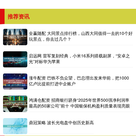
推荐资讯
全赢随配 大同景点排行榜，山西大同值得一去的10个好
玩景点，你去过几个？
启远网 雷军复刻经典，小米16系列搭载副屏，“安卓之
光”对标华为苹果
涨牛配资 巴铁不负众望，巴总理出发来华前，把1000
亿卢比提前打进中企账户
鸿满仓配资 招商银行跻身“2025年世界500强净利润率
最高的50家公司”前十 中国银保机构盈利质量表现亮眼
鼎冠策略 波长光电盘中创历史新高