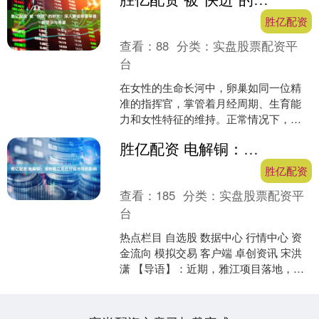
胜亿配资
查看：
88
分类：
实盘股票配资平
台
在女性的生命长河中，卵巢如同一位精
准的指挥官，掌管着月经周期、生育能
力和女性特征的维持。正常情况下，这
位指挥官会在女性45-55岁左右“退休”，
胜亿配资 电解铜：浅析雅江项目对铜市场的影响
这就是我们常说的....
胜亿配资
查看：
185
分类：
实盘股票配资平
台
热点栏目 自选股 数据中心 行情中心 资
金流向 模拟交易 客户端 卓创资讯 宋洪
潇 【导语】：近期，雅江项目落地，雅
鲁藏布江下游水电工程作为全球最大水
电站项目，....